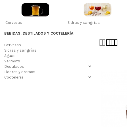
Cervezas
Sidras y sangrías
BEBIDAS, DESTILADOS Y COCTELERÍA
Cervezas
Sidras y sangrías
Aguas
Vermuts
Destilados
Licores y cremas
Coctelería