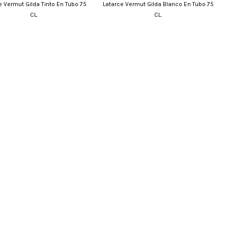
e Vermut Gilda Tinto En Tubo 75
Latarce Vermut Gilda Blanco En Tubo 75
CL.
CL.