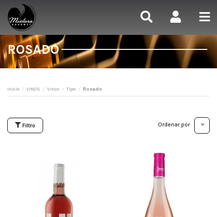
ROSADO
Inicio
VINOS
Vinos
Tipo
Rosado
Ordenar por
Filtro