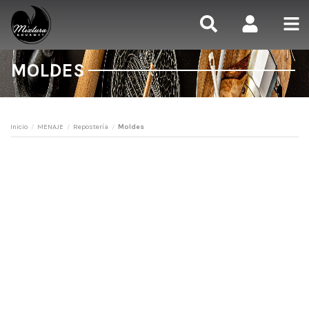
MOLDES
Inicio
MENAJE
Repostería
Moldes