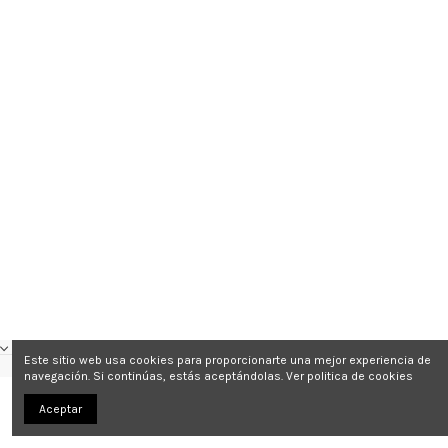
CONTACTO
Este sitio web usa cookies para proporcionarte una mejor experiencia de
navegación. Si continúas, estás aceptándolas.
Ver politica de cookies
Aceptar