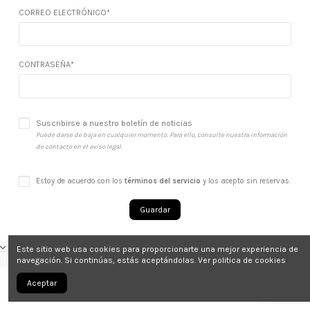
CORREO ELECTRÓNICO*
CONTRASEÑA*
Suscribirse a nuestro boletín de noticias
Puede darse de baja en cualquier momento. Para ello, consulte nuestra información
de contacto en el aviso legal.
Estoy de acuerdo con los
términos del servicio
y los acepto sin reservas.
Guardar
CONTACTO
Este sitio web usa cookies para proporcionarte una mejor experiencia de
navegación. Si continúas, estás aceptándolas.
Ver politica de cookies
Aceptar