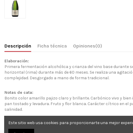
Descripción
Ficha técnica
Opiniones
(0)
Elaboración:
Primera fermentación alcohólica y crianza del vino base durante s
horizontal (rima) durante más de 60 meses. Se realiza una agitación
complejidad. Desgorgado a mano de forma tradicional.
Notas de cata:
Bonito color amarillo pajizo claro y brillante. Carbónico vivo y bi
pan tostado y levadura. Fruto y flor blanca. Carácter cítrico en el 
salinidad.
Temperatura de servicio:
Este sitio web usa cookies para proporcionarte una mejor experi
Entre 8 y 15º C