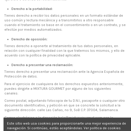
Derecho a la portabilidad:
Tienes derecho a recibir los datos personales en un formato estándar de
uso común y lectura mecánica y a transmitirlos a otro responsable
cuando el tratamiento se base en el consentimiento o en un contrato, y se
efectúe por medios automatizados.
Derecho de oposición:
Tienes derecho a oponerte al tratamiento de tus datos personales, en
relación con cualquier finalidad con la que tratemos los mismos, y ello de
acuerdo con la política de privacidad aplicable.
Derecho a presentar una reclamación:
Tienes derecho a presentar una reclamación ante la Agencia Española de
Protección de datos.
Para el ejercicio de cualquiera de los derechos expuestos anteriormente,
puedes dirigirte a MIXTURA GOURMET por alguno de los siguientes
canales:
Correo postal, adjuntando fotocopia de tu D.N.I., pasaporte o cualquier otro
documento identificativo, y petición en que se concrete la solicitud a la
siguiente dirección: calle Las Cañas, nº 9, 5ºB C.P. 37004, Salamanca.
Correo electrónico a la dirección hola@mixturagourmet.com con la
siguiente información: nombre y apellidos del interesado, domicilio a
Este sitio web usa cookies para proporcionarte una mejor experiencia de
efectos de notificaciones, fotocopia del Documento Nacional de Identidad,
navegación. Si continúas, estás aceptándolas.
Ver politica de cookies