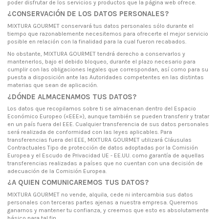
poder disfrutar de los servicios y productos que la página web ofrece.
¿CONSERVACIÓN DE LOS DATOS PERSONALES?
MIXTURA GOURMET conservará tus datos personales sólo durante el
tiempo que razonablemente necesitemos para ofrecerte el mejor servicio
posible en relación con la finalidad para la cual fueron recabados.
No obstante, MIXTURA GOURMET tendrá derecho a conservarlos y
mantenerlos, bajo el debido bloqueo, durante el plazo necesario para
cumplir con las obligaciones legales que correspondan, así como para su
puesta a disposición ante las Autoridades competentes en las distintas
materias que sean de aplicación.
¿DÓNDE ALMACENAMOS TUS DATOS?
Los datos que recopilamos sobre ti se almacenan dentro del Espacio
Económico Europeo («EEE»), aunque también se pueden transferir y tratar
en un país fuera del EEE. Cualquier transferencia de sus datos personales
será realizada de conformidad con las leyes aplicables. Para
transferencias fuera del EEE, MIXTURA GOURMET utilizará Cláusulas
Contractuales Tipo de protección de datos adoptadas por la Comisión
Europea y el Escudo de Privacidad UE - EE.UU. como garantía de aquellas
transferencias realizadas a países que no cuentan con una decisión de
adecuación de la Comisión Europea.
¿A QUIEN COMUNICAREMOS TUS DATOS?
MIXTURA GOURMET no vende, alquila, cede ni intercambia sus datos
personales con terceras partes ajenas a nuestra empresa. Queremos
ganarnos y mantener tu confianza, y creemos que esto es absolutamente
básico para tal fin.