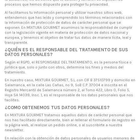
procesos que hemos dispuesto para proteger tu privacidad.
Al facilitarnos tu información personal y utilizar nuestros sitios web,
entendemos que has leído y comprendido los términos relacionados con
la información de protección de datos de carácter personal que se
exponen. En MIXTURA GOURMET asumimos la responsabilidad de cumplir
con la legislación vigente en materia de protección de datos nacional y
europea, y tenemos el objetivo de tratar tus datos de manera lícita, leal y
transparente.
¿QUIÉN ES EL RESPONSABLE DEL TRATAMIENTO DE SUS
DATOS PERSONALES?
Según el RGPD, el RESPONSABLE DEL TRATAMIENTO, es la persona física o
jurídica que, solo o junto con otros, determine los fines y medios del
tratamiento.
En nuestro caso, MIXTURA GOURMET, S.L. con CIF B 37510799 y domicilio en
Salamanca, en la calle Las Cañas, nº 9, 5ºB C.P. 37004 e inscrita en el
Registro Mercantil de Salamanca número 2, al Tomo 422, Libro 0, Folio 5,
Hoja SA 14039, Insc. 1, es el responsable de los datos personales que nos
facilites.
¿COMO OBTENEMOS TUS DATOS PERSONALES?
En MIXTURA GOURMET tratamos aquellos datos de carácter personal que
nos has facilitado directamente, bien al rellenar el formulario de registro en
la página web, al realizar un pedido online, o al suscribirte a nuestra
newsletter.
En relación con la obtención de datos personales de usuarios menores de