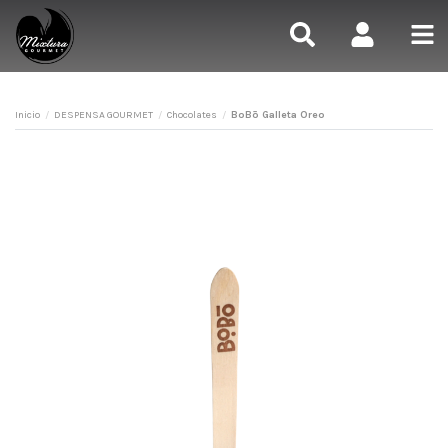
Inicio
DESPENSA GOURMET
Chocolates
BoBō Galleta Oreo