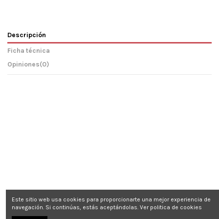
Descripción
Ficha técnica
Opiniones
(0)
Este sitio web usa cookies para proporcionarte una mejor experiencia de
navegación. Si continúas, estás aceptándolas.
Ver politica de cookies