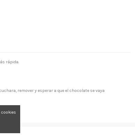
ás rápida.
a cuchara, remover y esperar a que el chocolate se vaya
 un bobó,
e cookies