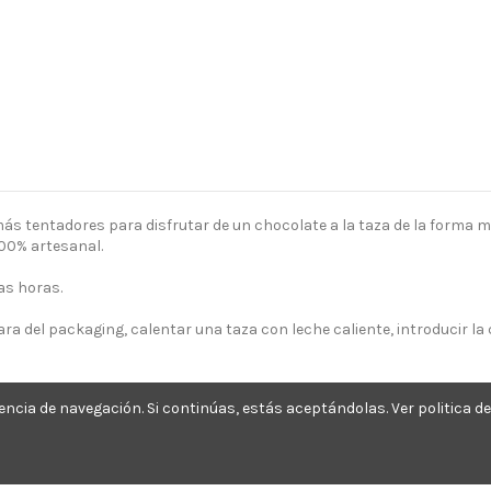
s tentadores para disfrutar de un chocolate a la taza de la forma m
100% artesanal.
das horas.
hara del packaging, calentar una taza con leche caliente, introducir l
puede resistir. Si quieres sorprender y ser original, piensa en regalar
encia de navegación. Si continúas, estás aceptándolas.
Ver politica d