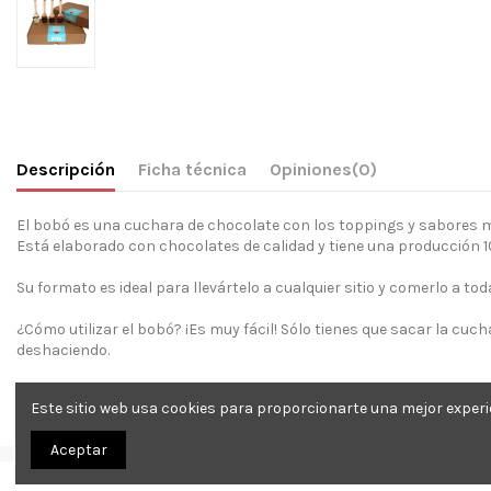
Descripción
Ficha técnica
Opiniones
(0)
El bobó es una cuchara de chocolate con los toppings y sabores má
Está elaborado con chocolates de calidad y tiene una producción 
Su formato es ideal para llevártelo a cualquier sitio y comerlo a to
¿Cómo utilizar el bobó? ¡Es muy fácil! Sólo tienes que sacar la cuc
deshaciendo.
Tendrás un chocolate caliente diferente y buenísimo al que nadie se 
Este sitio web usa cookies para proporcionarte una mejor experi
¡será la mejor opción!
Aceptar