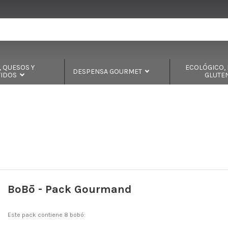
 QUESOS Y
ECOLÓGICO, B
DESPENSA GOURMET
TIDOS
GLUTE
BoBō - Pack Gourmand
Este pack contiene 8 bobó: