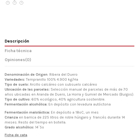
Descripción
Ficha técnica
Opiniones
(0)
Denominación de Origen
: Ribera del Duero
Variedades:
Tempranillo 100% 4.900 kg/Ha
Tipo de suelo:
Arcillo calcáreo con subsuelo calcáreo
Ubicación de las parcelas:
Selección manual de parcelas de más de 70
años ubicadas en Aranda de Duero, La Horra y Gumiel de Mercado (Burgos).
Tipo de cultivo:
60% ecológico, 40% agricultura sostenible.
Fermentación alcohólica:
En depósito con levadura autóctona
Fermentación maloláctica:
En depósito a 18ºC, un mes
Crianza
en barrica de 225 litros de roble húngaro y francés durante 14
meses. Resto del tiempo en botella.
Grado alcohólico:
14´5º
Ficha de cata