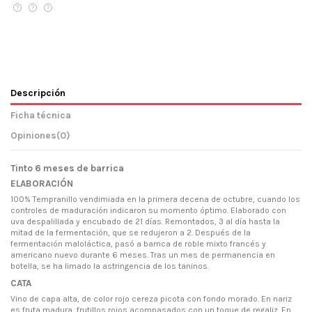
Descripción
Ficha técnica
Opiniones
(0)
Tinto 6 meses de barrica
ELABORACIÓN
100% Tempranillo vendimiada en la primera decena de octubre, cuando los
controles de maduración indicaron su momento óptimo. Elaborado con
uva despalillada y encubado de 21 días. Remontados, 3 al día hasta la
mitad de la fermentación, que se redujeron a 2. Después de la
fermentación maloláctica, pasó a barrica de roble mixto francés y
americano nuevo durante 6 meses. Tras un mes de permanencia en
botella, se ha limado la astringencia de los taninos.
CATA
Vino de capa alta, de color rojo cereza picota con fondo morado. En nariz
es fruta madura, frutillos rojos acompasados con un toque de regaliz. En