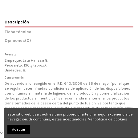
Descripción
Ficha técnica
Opiniones
(0)
Formato
Empaque
: Lata Hanssa 8.
Peso neto
: 130 g (aprox.).
Unidades
: 8.
Conservación
De acuerdo a lo recogido en el R.D. 640/2006 de 26 de mayo, “por el que
se regulan determinadas condiciones de aplicación de las disposiciones
comunitarias en materia de higiene, de la producción y comercialización
de los productos alimenticios” se recomienda mantener a los productos
transformados de la pesca cerca del punto de fusión. Es por tanto que
recomendamos
mantener el producto a temperatura de refrigeración entre
0ºC y 5ºC
.
Este sitio web usa cookies para proporcionarte una mejor experiencia de
navegación. Si continúas, estás aceptándolas.
Ver politica de cookies
Aceptar
CONTACTO