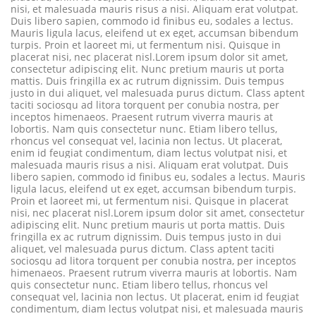
nisi, et malesuada mauris risus a nisi. Aliquam erat volutpat.
Duis libero sapien, commodo id finibus eu, sodales a lectus.
Mauris ligula lacus, eleifend ut ex eget, accumsan bibendum
turpis. Proin et laoreet mi, ut fermentum nisi. Quisque in
placerat nisi, nec placerat nisl.
Lorem ipsum dolor sit amet,
consectetur adipiscing elit. Nunc pretium mauris ut porta
mattis. Duis fringilla ex ac rutrum dignissim. Duis tempus
justo in dui aliquet, vel malesuada purus dictum. Class aptent
taciti sociosqu ad litora torquent per conubia nostra, per
inceptos himenaeos. Praesent rutrum viverra mauris at
lobortis. Nam quis consectetur nunc. Etiam libero tellus,
rhoncus vel consequat vel, lacinia non lectus. Ut placerat,
enim id feugiat condimentum, diam lectus volutpat nisi, et
malesuada mauris risus a nisi. Aliquam erat volutpat. Duis
libero sapien, commodo id finibus eu, sodales a lectus. Mauris
ligula lacus, eleifend ut ex eget, accumsan bibendum turpis.
Proin et laoreet mi, ut fermentum nisi. Quisque in placerat
nisi, nec placerat nisl.
Lorem ipsum dolor sit amet, consectetur
adipiscing elit. Nunc pretium mauris ut porta mattis. Duis
fringilla ex ac rutrum dignissim. Duis tempus justo in dui
aliquet, vel malesuada purus dictum. Class aptent taciti
sociosqu ad litora torquent per conubia nostra, per inceptos
himenaeos. Praesent rutrum viverra mauris at lobortis. Nam
quis consectetur nunc. Etiam libero tellus, rhoncus vel
consequat vel, lacinia non lectus. Ut placerat, enim id feugiat
condimentum, diam lectus volutpat nisi, et malesuada mauris