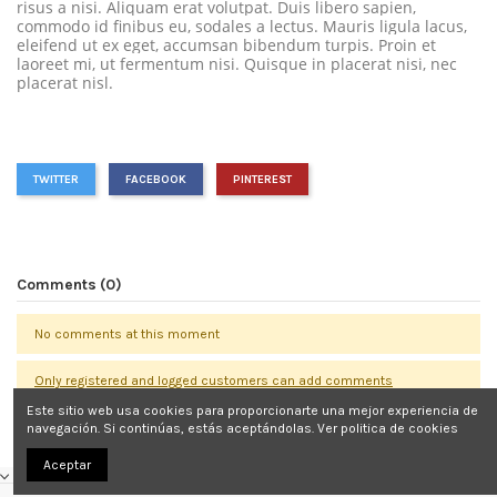
risus a nisi. Aliquam erat volutpat. Duis libero sapien,
commodo id finibus eu, sodales a lectus. Mauris ligula lacus,
eleifend ut ex eget, accumsan bibendum turpis. Proin et
laoreet mi, ut fermentum nisi. Quisque in placerat nisi, nec
placerat nisl.
TWITTER
FACEBOOK
PINTEREST
Comments (0)
No comments at this moment
Only registered and logged customers can add comments
Este sitio web usa cookies para proporcionarte una mejor experiencia de
navegación. Si continúas, estás aceptándolas.
Ver politica de cookies
Aceptar
CONTACTO